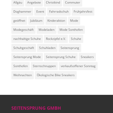
Allgäu
Angebote
Christkind
Commuter
Doghammer
Event
Fahrradschuh
Frühjahrsfest
geöffnet
Jubiläum
Kinderaktion
Mode
Modegeschäft
Modeladen
Mode Sonthofen
nachhaltige Schuhe
Rockzipfel e.V.
Schuhe
Schuhgeschäft
Schuhladen
Seitensprung
Seitensprung Mode
Seitensprung Schuhe
Sneakers
Sonthofen
Sternschnuppen
verkaufsoffener Sonntag
Weihnachten
Ökologische Bike Sneakers
SEITENSPRUNG GMBH