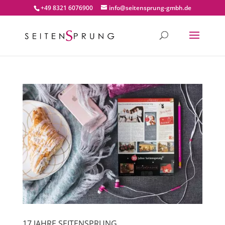
+49 8321 6076900
info@seitensprung-gmbh.de
17 JAHRE SEITENSPRUNG