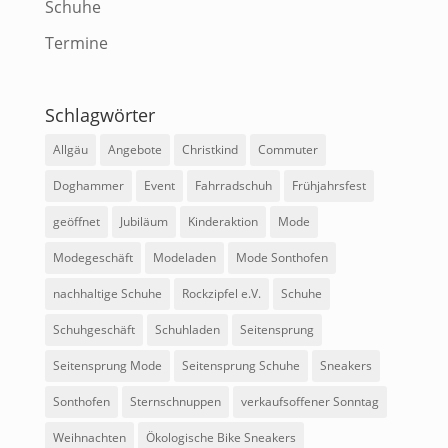
Schuhe
Termine
Schlagwörter
Allgäu
Angebote
Christkind
Commuter
Doghammer
Event
Fahrradschuh
Frühjahrsfest
geöffnet
Jubiläum
Kinderaktion
Mode
Modegeschäft
Modeladen
Mode Sonthofen
nachhaltige Schuhe
Rockzipfel e.V.
Schuhe
Schuhgeschäft
Schuhladen
Seitensprung
Seitensprung Mode
Seitensprung Schuhe
Sneakers
Sonthofen
Sternschnuppen
verkaufsoffener Sonntag
Weihnachten
Ökologische Bike Sneakers